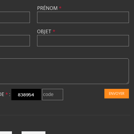
PRÉNOM
*
OBJET
*
DE
*
:
ENVOYER